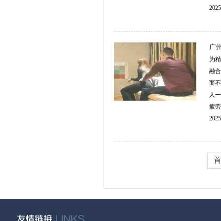
2025
广
为精
融合
而不
人一
疲劳
2025