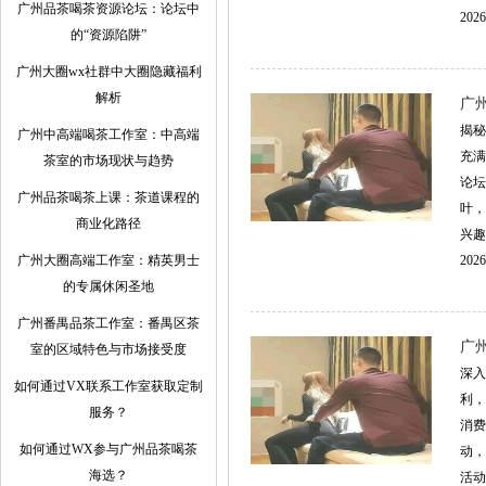
广州品茶喝茶资源论坛：论坛中
2026
的“资源陷阱”
广州大圈wx社群中大圈隐藏福利
解析
广
揭秘
‌广州中高端喝茶工作室‌：中高端
充满
茶室的市场现状与趋势
论坛
广州品茶喝茶上课：茶道课程的
叶，
商业化路径
兴趣
广州大圈高端工作室：精英男士
2026
的专属休闲圣地
广州番禺品茶工作室：番禺区茶
广
室的区域特色与市场接受度
深入
如何通过VX联系工作室获取定制
利，
服务？
消费
如何通过WX参与广州品茶喝茶
动，
海选？
活动