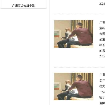
2026
广州高级会所小姐
‌
解析
来看
的追
稀茶
的氛
2025
广
探寻
统文
一些
验；
老师