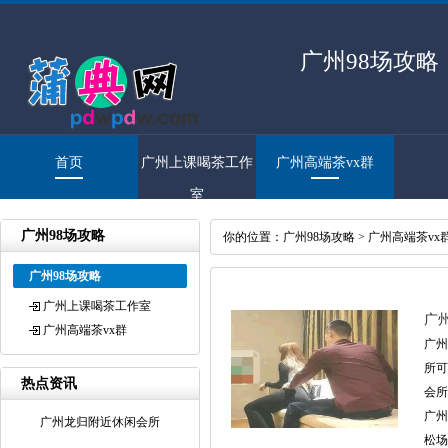
广州98场攻略
首页
广州上课喝茶工作
广州高端茶vx群
室
广州98场攻略
你的位置：
广州98场攻略
>
广州高端茶vx
广州98场攻略
广州上课喝茶工作室
广
广州高端茶vx群
广州
所可
热点资讯
会所
广州
广州龙归附近休闲会所
松场所