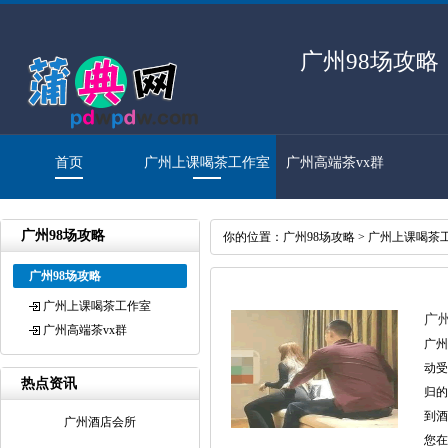
广州98场攻略
首页
广州上课喝茶工作室
广州高端茶vx群
广州98场攻略
你的位置：
广州98场攻略
>
广州上课喝茶
广州98场攻略
广州上课喝茶工作室
广
广州高端茶vx群
广州
动受
热点资讯
归的
到酒
广州酒店会所
您在