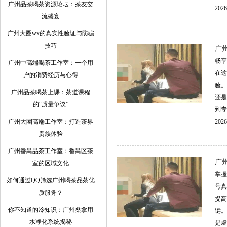
广州品茶喝茶资源论坛：茶友交
2026
流盛宴
广州大圈wx的真实性验证与防骗
技巧
广
畅享
‌广州中高端喝茶工作室‌：一个用
在这
户的消费经历与心得
验。
广州品茶喝茶上课：茶道课程
还是
的“质量争议”
到专
广州大圈高端工作室：打造茶界
2026
贵族体验
广州番禺品茶工作室：番禺区茶
广
室的区域文化
掌握
如何通过QQ筛选广州喝茶品茶优
号真
质服务？
提高
你不知道的冷知识：广州桑拿用
键。
水净化系统揭秘
是虚