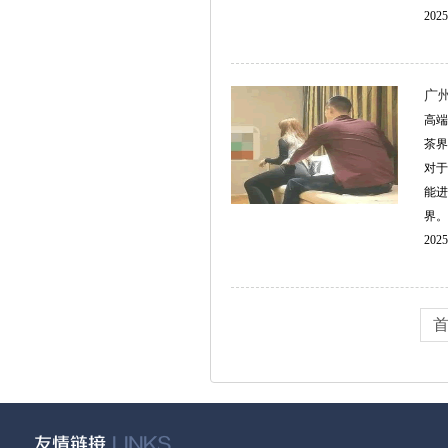
2025
广
高端
茶界
对于
能进
界。
2025