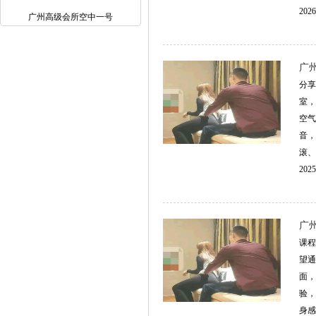
2026
广州高级会所空中一号
‌
分享
室，
空气
音，
滚、
2025
广
课程
望通
面，
验，
身感